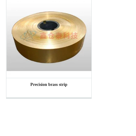
Precision brass strip