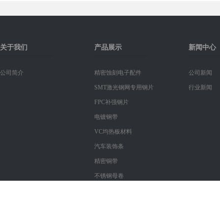
关于我们
产品展示
新闻中心
公司简介
精密蚀刻电子配件
公司新闻
SMT激光钢网专用钢片
行业新闻
FPC补强钢片
电镀钢带
VC均热板材料
汽车装饰条
精密铜带
不锈钢母卷
Copyright : 深圳市鑫仓泰科技有限公司
粤ICP备17057312号