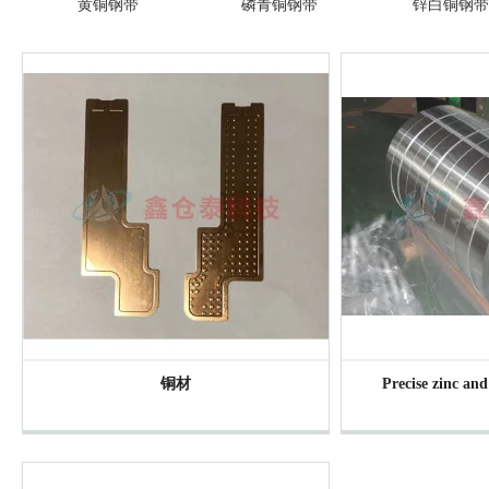
黄铜钢带
磷青铜钢带
锌白铜钢带
铜材
Precise zinc and