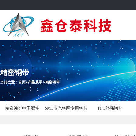
精密铜带
当前位置：
首页
>
产品展示
>
精密铜带
精密蚀刻电子配件
SMT激光钢网专用钢片
FPC补强钢片