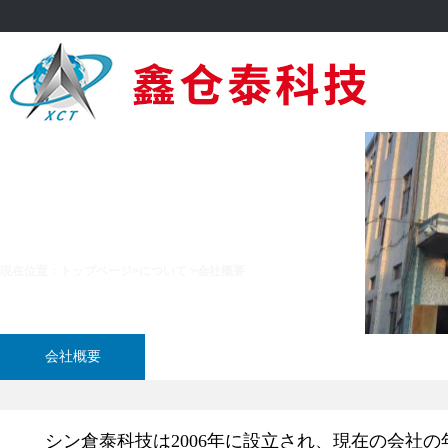
会社概要
現在位置：
トップページ
>
について
>
会社概要
会社概要
シン倉泰科技は2006年に設立され、現在の会社の