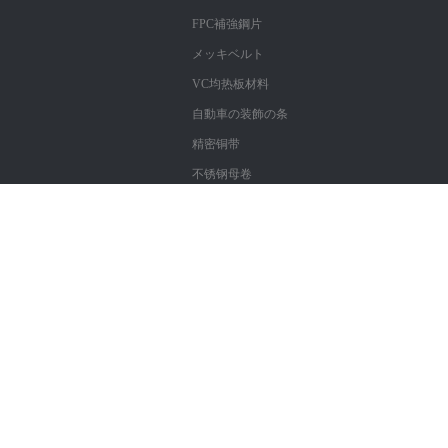
FPC補強鋼片
メッキベルト
VC均热板材料
自動車の装飾の条
精密铜带
不锈钢母卷
Copyright ?
深セン市鑫仓泰科技有限公司商品の一覧。
粤ICP备17057312号