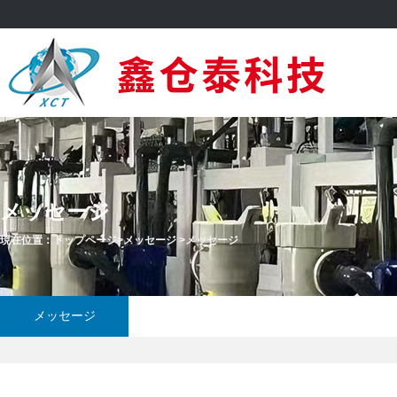
メッセージ
現在位置：
トップページ
>
メッセージ
>
メッセージ
メッセージ