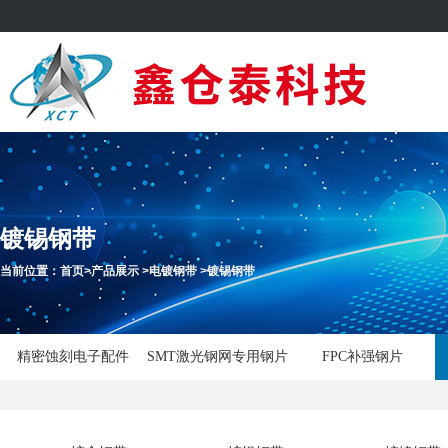
镀锡钢带
当前位置：
首页
>
产品展示
>
电镀钢带
>
镀锡钢带
精密蚀刻电子配件
SMT激光钢网专用钢片
FPC补强钢片