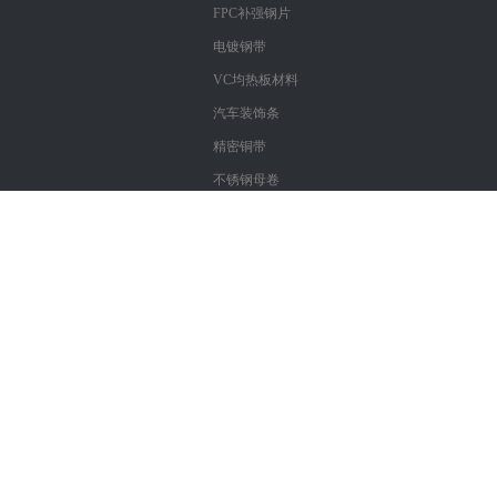
FPC补强钢片
电镀钢带
VC均热板材料
汽车装饰条
精密铜带
不锈钢母卷
Copyright : 深圳市鑫仓泰科技有限公司
粤ICP备17057312号
精密不锈钢带
|
镀镍不锈钢带
|
进口不锈钢带
|
不锈钢带材
|3
04材质不锈钢带