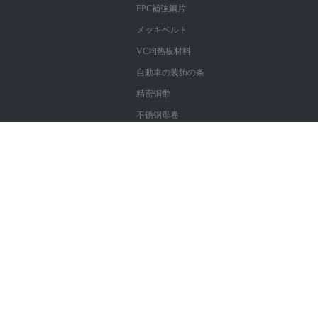
FPC補強鋼片
メッキベルト
VC均热板材料
自動車の装飾の条
精密铜带
不锈钢母卷
Copyright ?
深セン市鑫仓泰科技有限公司商品の一覧。
粤ICP备17057312号